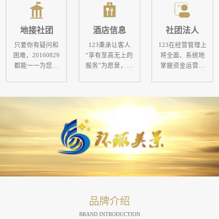
地接社团
酒店信息
社团法人
只要你有疑问和
123秉承让客人
123在经营管理上
困难，20160829
“享有至高无上的
将全面、系统地
都能一一为您解
服务”为愿景，集
掌握资金运营流
答！
团自成立以来，
程，更科学、细
一直从关注客户
致地做好财务预
的核心需求出
算，将资金利用
发，在产品及服
率最大化。以上
务流程的设计上
进、真诚、协
不断整合创新，
作、高效、优质
致力于向客人提
的经营准则为基
供环保、健康、
础来进行公司的
便捷、舒适的优
团队建设工作；
质产品；致力于
坚持人才培养的
超过2400万123会
理念，努力打造
员提供更具优质
优秀的团队，为
品牌介绍
的会员服务。
客户提供更高品
质的服务和科学
BRAND INTRODUCTION